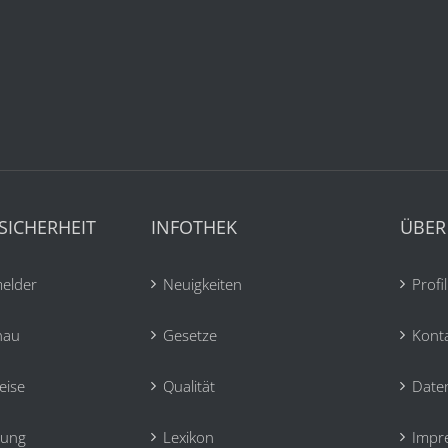
SICHERHEIT
INFOTHEK
ÜBER
elder
Neuigkeiten
Profil
hau
Gesetze
Kont
eise
Qualität
Date
tung
Lexikon
Impr