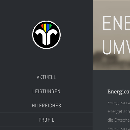
Zum
Inhalt
EN
springen
UM
AKTUELL
LEISTUNGEN
Energiea
Energieausw
HILFREICHES
energetisch
PROFIL
die Entsche
Energieausw