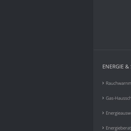
ENERGIE & 
Rauchwarnm
Gas-Haussc
Energieausw
Energiebera