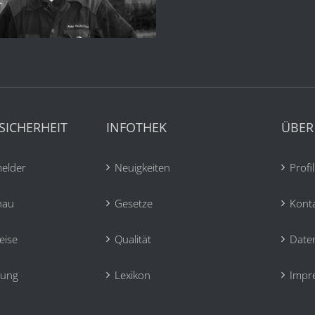
SICHERHEIT
INFOTHEK
ÜBER
elder
Neuigkeiten
Profil
hau
Gesetze
Kont
eise
Qualität
Date
tung
Lexikon
Impr