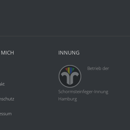
 MICH
INNUNG
Betrieb der
akt
Schormsteinfeger-Innung
nschutz
Hamburg
essum